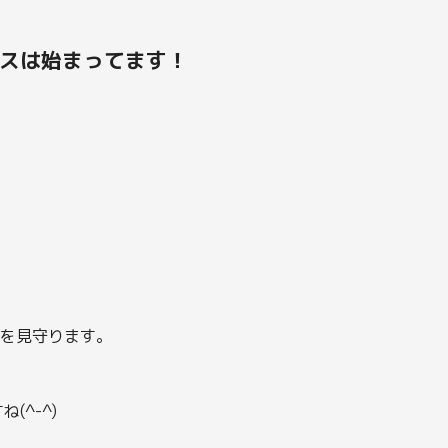
スは始まってます！
グを見守ります。
^-^)