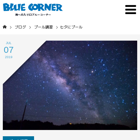
ブログ
プール講習
七夕にプール
JUL
07
2019