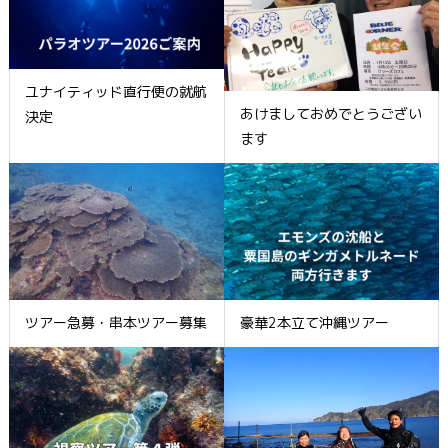
ユナイティッド直行便の就航
あけましておめでとうござい
決定
ます
ツアー急募・串本ツアー募集
豪華2本立て沖縄ツアー