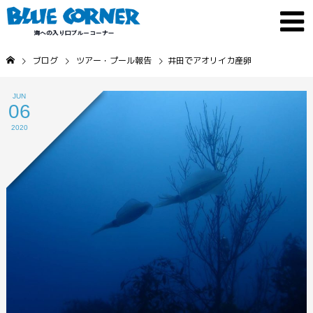
ブログ
ツアー・プール報告
井田でアオリイカ産卵
JUN
06
2020