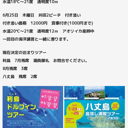
水温18℃～21度 透明度10ｍ
6月25日 木曜日 井田2ビーチ 付き添い
付き添い価格 12000円 食事付き(1000円まで)
水温20℃～21度 透明度12ｍ アオリイカ産卵中
一回目の海洋講習と一緒に潜ります。
現在決定の泊まりツアー
利島 7月残席 満員御礼 お問合せください。
8月残席 3席
八丈島 残席 2席