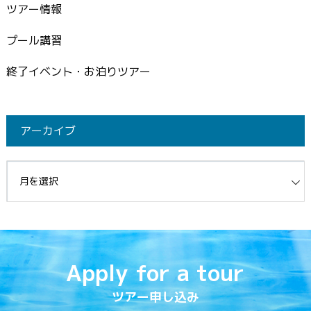
ツアー情報
プール講習
終了イベント・お泊りツアー
アーカイブ
イブ
Apply for a tour
ツアー申し込み