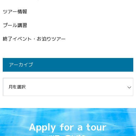
ツアー情報
プール講習
終了イベント・お泊りツアー
アーカイブ
イブ
Apply for a tour