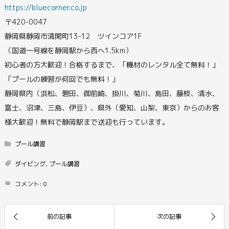
https://bluecorner.co.jp
〒420-0047
静岡県静岡市清閑町13-12 ツインコア1F
（国道一号線を静岡駅から西へ1.5km）
初心者の方大歓迎！合格するまで、「機材のレンタル全て無料！」
「プールの練習が何回でも無料！」
静岡県内（浜松、磐田、御前崎、掛川、菊川、島田、藤枝、清水、
富士、沼津、三島、伊豆）、県外（愛知、山梨、東京）からのお客
様大歓迎！無料で静岡駅まで送迎も行っています。
プール講習
ダイビング
,
プール講習
コメント:
0