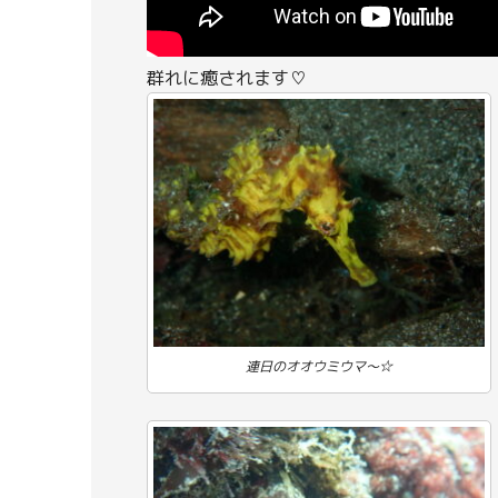
群れに癒されます♡
連日のオオウミウマ～☆