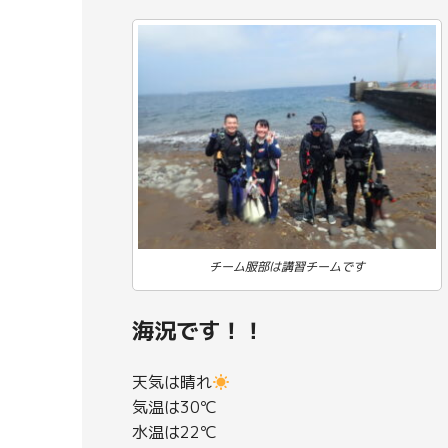
チーム服部は講習チームです
海況です！！
天気は晴れ
気温は30℃
水温は22℃