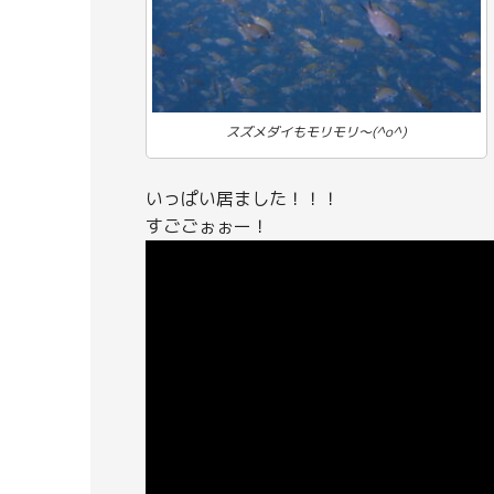
スズメダイもモリモリ～(^o^)
いっぱい居ました！！！
すごごぉぉー！