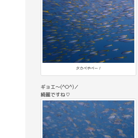
タカベやべー！
ギョエ～(^O^)／
綺麗ですね♡