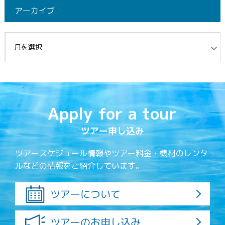
アーカイブ
イブ
Apply for a tour
ツアー申し込み
ツアースケジュール情報やツアー料金・機材のレンタ
ルなどの情報をご紹介しています。
ツアーについて
ツアーのお申し込み