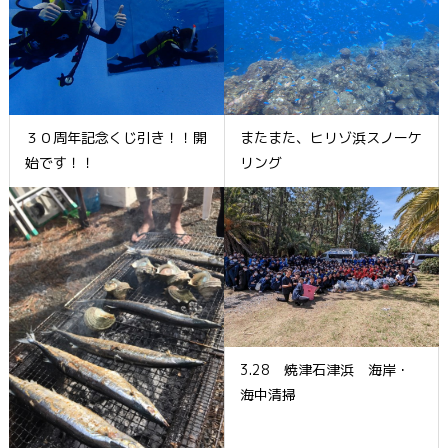
３０周年記念くじ引き！！開
またまた、ヒリゾ浜スノーケ
始です！！
リング
3.28 焼津石津浜 海岸・
海中清掃