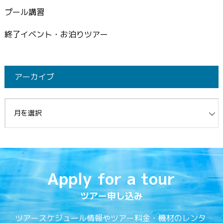
プール講習
終了イベント・お泊りツアー
アーカイブ
イブ
Apply for a tour
ツアー申し込み
ツアースケジュール情報やツアー料金・機材のレンタ