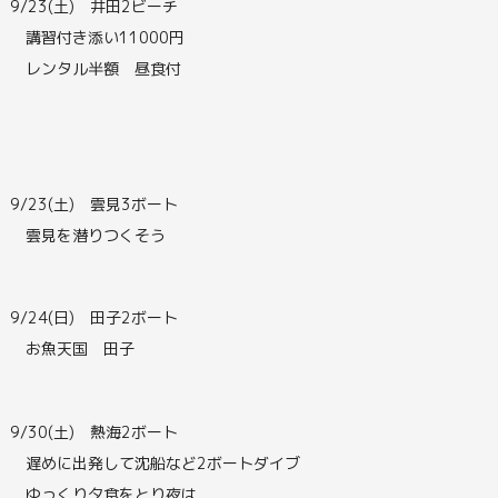
9/23(土) 井田2ビーチ
講習付き添い11000円
レンタル半額 昼食付
9/23(土) 雲見3ボート
雲見を潜りつくそう
9/24(日) 田子2ボート
お魚天国 田子
9/30(土) 熱海2ボート
遅めに出発して沈船など2ボートダイブ
ゆっくり夕食をとり夜は