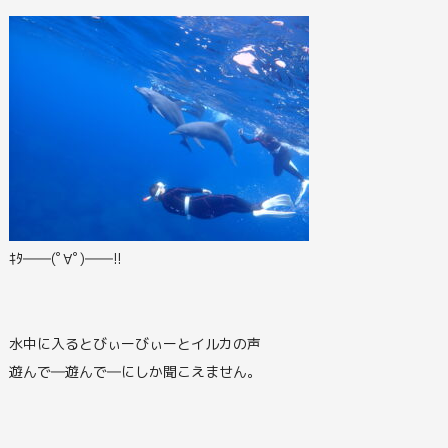
ｷﾀ――(ﾟ∀ﾟ)――!!
水中に入るとびぃーびぃーとイルカの声
遊んで―遊んで―にしか聞こえません。