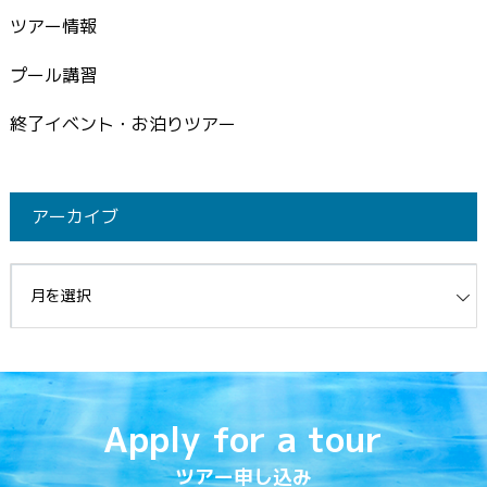
ツアー情報
プール講習
終了イベント・お泊りツアー
アーカイブ
イブ
Apply for a tour
ツアー申し込み