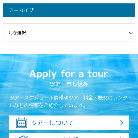
アーカイブ
イブ
Apply for a tour
ツアー申し込み
ツアースケジュール情報やツアー料金・機材のレンタ
ルなどの情報をご紹介しています。
ツアーについて