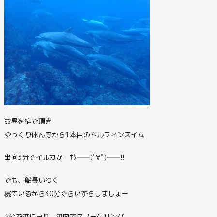
お昼を宿で頂き
ゆっくり休んでから1本目のドルフィンスイム
出向3分でイルカが ｷﾀ――(ﾟ∀ﾟ)――!!
でも、船長いわく
寝ているから30分ぐらいずらしましょー
3分で港に戻り 港内でスノーケリング