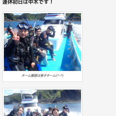
連休初日は中木です！
チーム服部は男子チーム(^-^)