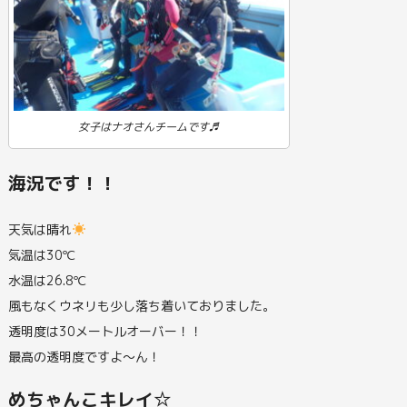
女子はナオさんチームです♬
海況です！！
天気は晴れ
気温は30℃
水温は26.8℃
風もなくウネリも少し落ち着いておりました。
透明度は30メートルオーバー！！
最高の透明度ですよ～ん！
めちゃんこキレイ☆