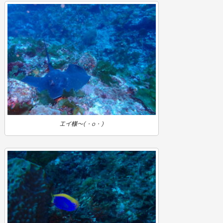
エイ様～(・o・)