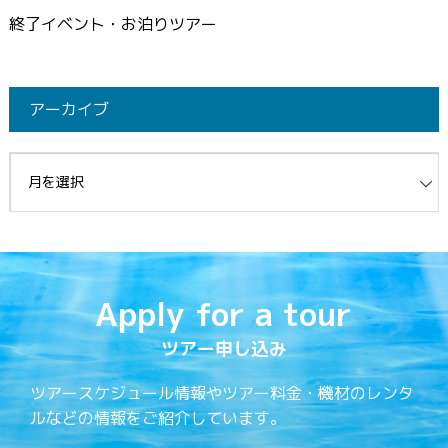
終了イベント・お泊りツアー
アーカイブ
イブ
Apply for a tour
ツアー申し込み
ツアースケジュール情報やツアー料金・機材のレンタ
ルなどの情報をご紹介しています。