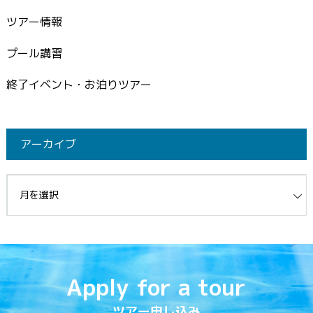
ツアー情報
プール講習
終了イベント・お泊りツアー
アーカイブ
イブ
Apply for a tour
ツアー申し込み