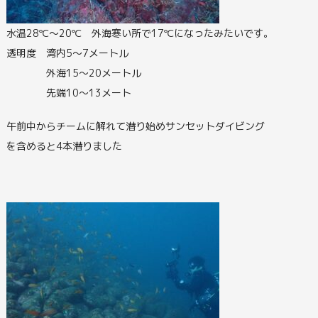
水温28℃〜20℃ 外海寒い所で17℃になったみたいです。
透明度 湾内5〜7メートル
外海15〜20メートル
先端10〜13メート
午前中からチームに解れて潜り始めサンセットダイビング
を含めると4本潜りました