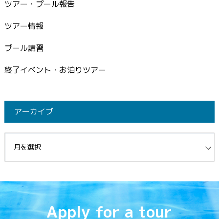
ツアー・プール報告
ツアー情報
プール講習
終了イベント・お泊りツアー
アーカイブ
イブ
Apply for a tour