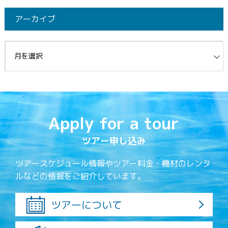
アーカイブ
イブ
Apply for a tour
ツアー申し込み
ツアースケジュール情報やツアー料金・機材のレンタ
ルなどの情報をご紹介しています。
ツアーについて