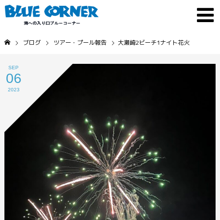
ブログ
ツアー・プール報告
大瀬崎2ビーチ1ナイト花火
SEP
06
2023