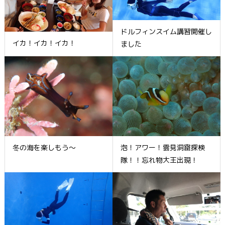
ドルフィンスイム講習開催し
イカ！イカ！イカ！
ました
冬の海を楽しもう～
泡！アワー！雲見洞窟探検
隊！！忘れ物大王出現！