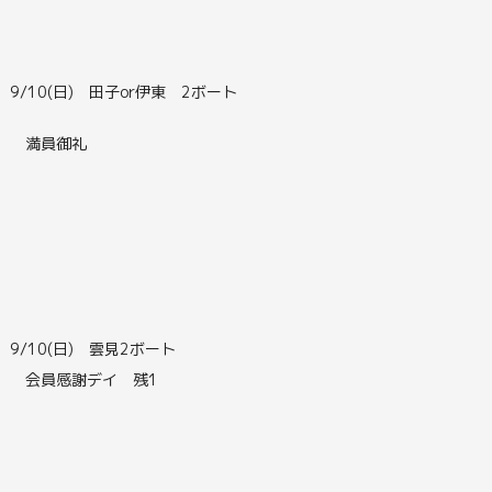
9/10(日) 田子or伊東 2ボート
満員御礼
9/10(日) 雲見2ボート
会員感謝デイ 残1