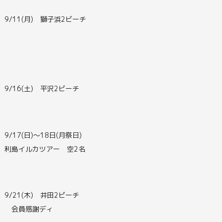
9/11(月) 獅子浜2ビーチ
9/16(土) 平沢2ビーチ
9/17(日)～18日(月祭日)
利島イルカツアー 空2名
9/21(木) 井田2ビーチ
会員感謝ディ