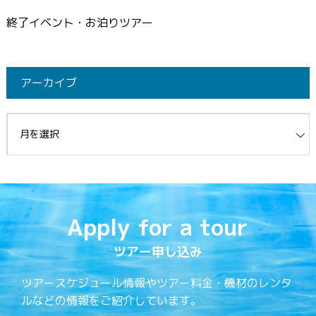
終了イベント・お泊りツアー
アーカイブ
イブ
Apply for a tour
ツアー申し込み
ツアースケジュール情報やツアー料金・機材のレンタ
ルなどの情報をご紹介しています。