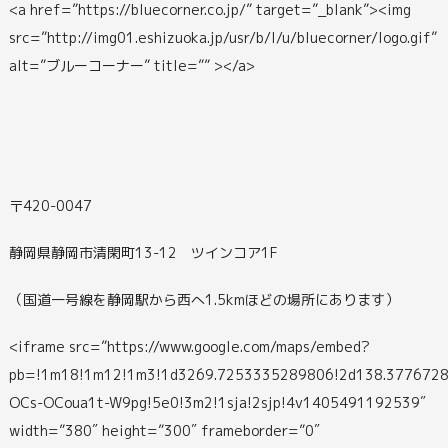
<a href=”https://bluecorner.co.jp/” target=”_blank”><img
src=”http://img01.eshizuoka.jp/usr/b/l/u/bluecorner/logo.gif”
alt=”ブルーコーナー” title=”” ></a>
〒420-0047
静岡県静岡市清閑町13-12 ツインコア1F
（国道一号線を静岡駅から西へ1.5kmほどの場所にあります）
<iframe src=”https://www.google.com/maps/embed?
pb=!1m18!1m12!1m3!1d3269.7253335289806!2d138.3776728
OCs-OCoua1t-W9pg!5e0!3m2!1sja!2sjp!4v1405491192539″
width=”380″ height=”300″ frameborder=”0″