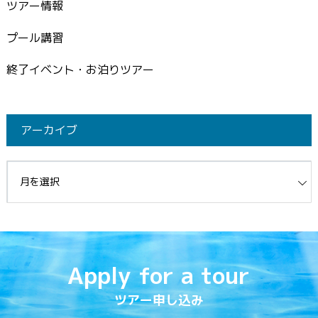
ツアー情報
プール講習
終了イベント・お泊りツアー
アーカイブ
イブ
Apply for a tour
ツアー申し込み