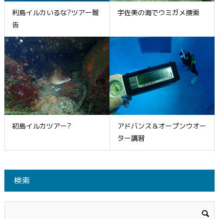
利島イルカいるな?ツアー報
宇佐美の海でウミガメ捜索
告
初島イルカツアー?
アドバンス＆オープンウオー
ター講習
検索