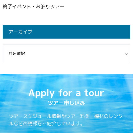
終了イベント・お泊りツアー
アーカイブ
イブ
Apply for a tour
ツアー申し込み
ツアースケジュール情報やツアー料金・機材のレンタ
ルなどの情報をご紹介しています。