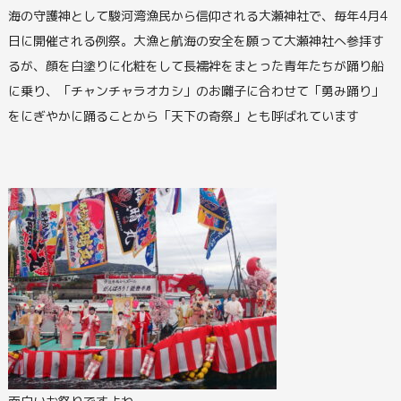
海の守護神として駿河湾漁民から信仰される大瀬神社で、毎年4月4
日に開催される例祭。大漁と航海の安全を願って大瀬神社へ参拝す
るが、顔を白塗りに化粧をして長襦袢をまとった青年たちが踊り船
に乗り、「チャンチャラオカシ」のお囃子に合わせて「勇み踊り」
をにぎやかに踊ることから「天下の奇祭」とも呼ばれています