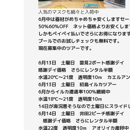
人気のマスクも続々と入荷中
6月中は器材がめちゃめちゃ安くしますセー
50％60％OFF ネット価格よりお安くしま
しかもペイペイ払いでさらにお得になりま
プールでのお試しチェックも無料です。
現在募集中のツアーです。
6月13日 土曜日 雲見2ボート感謝デイ
感謝デイ価格 さらにレンタル半額
水温20℃～21度 透明度10ｍ カエルア
6月13日 土曜日 初島イルカツアー
6月からイルカ遭遇率100％継続中
水温18℃～21度 透明度10ｍ
14日が海況悪そうなので土曜日にスライド
6月14日 土曜日 井田2ビーチ感謝デイ
感謝デイ価格 さらにレンタル半額
水温22度 透明度10ｍ アオリイカ産卵中