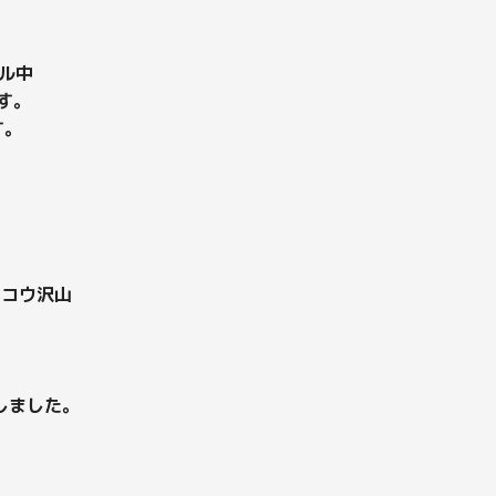
ル中
す。
す。
ンコウ沢山
しました。