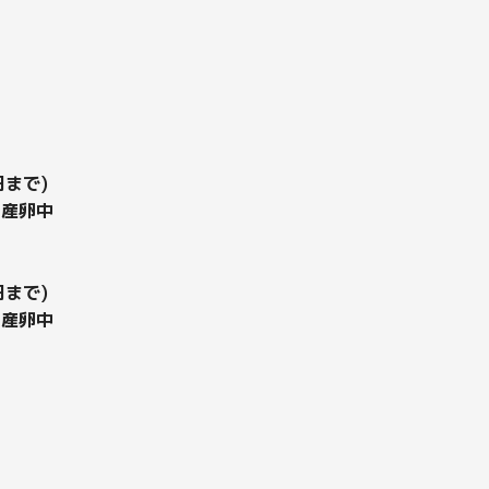
円まで)
カ産卵中
円まで)
カ産卵中