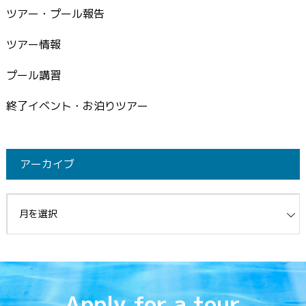
ツアー・プール報告
ツアー情報
プール講習
終了イベント・お泊りツアー
アーカイブ
イブ
Apply for a tour