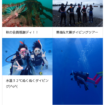
秋の会員感謝ディ！！
熱海&大瀬ダイビングツアー
水温３２℃ぬくぬくダイビン
グ)^o^(