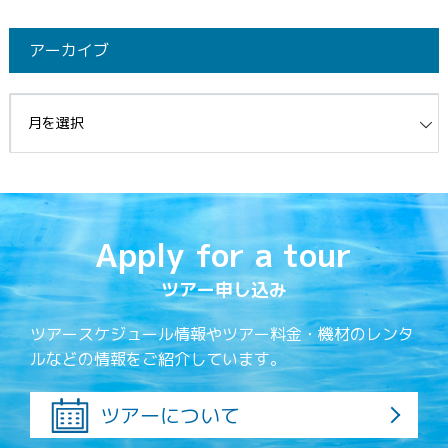
アーカイブ
イブ
Apply for a tour
ツアー申し込み
ツアースケジュール情報やツアー料金・機材のレンタ
ルなどの情報をご紹介しています。
ツアーについて