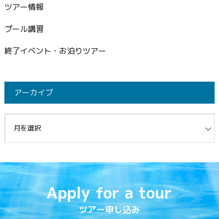
ツアー情報
プール講習
終了イベント・お泊りツアー
アーカイブ
イブ
Apply for a tour
ツアー申し込み