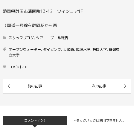
静岡県静岡市清閑町13-12 ツインコア1F
（国道一号線を静岡駅から西
スタッフブログ
,
ツアー・プール報告
オープンウォーター
,
ダイビング
,
大瀬崎
,
焼津水産
,
静岡大学
,
静岡県
立大学
コメント:
0
コメント ( 0 )
トラックバックは利用できません。