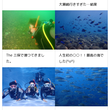
大瀬崎行きすぎた…結果
The 三保で潜つてきまし
人生初の○○！！最高の海で
た。
した(^o^)