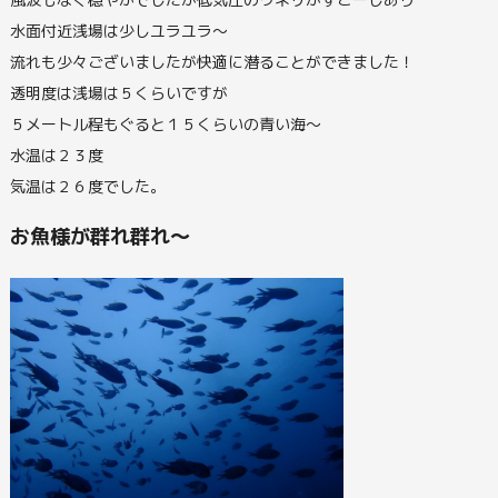
水面付近浅場は少しユラユラ～
流れも少々ございましたが快適に潜ることができました！
透明度は浅場は５くらいですが
５メートル程もぐると１５くらいの青い海～
水温は２３度
気温は２６度でした。
お魚様が群れ群れ～