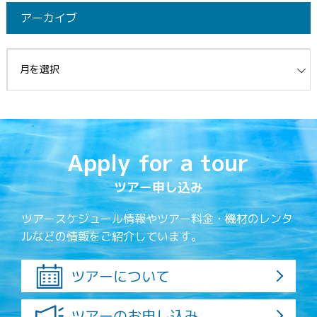
アーカイブ
イブ
Apply for a tour
ツアー申し込み
ツアースケジュール情報やツアー料金・機材のレンタ
ルなどの情報をご紹介しています。
ツアーについて
ツアーのお申し込み