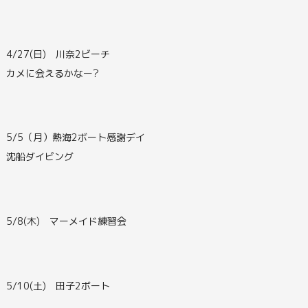
4/27(日) 川奈2ビーチ
カメに会えるかなー?
5/5（月）熱海2ボート感謝デイ
沈船ダイビング
5/8(木) マーメイド練習会
5/10(土) 田子2ボート