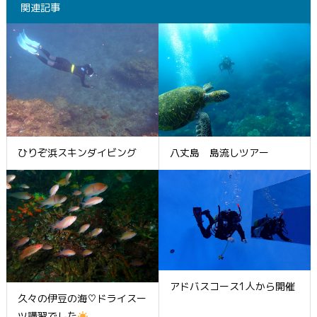
関連記事
ひりぞ浜スキンダイビング
八丈島 島流しツアー
アドバスコース1人から開催
久々の伊豆の海♡ドライスー
ツ講習でした