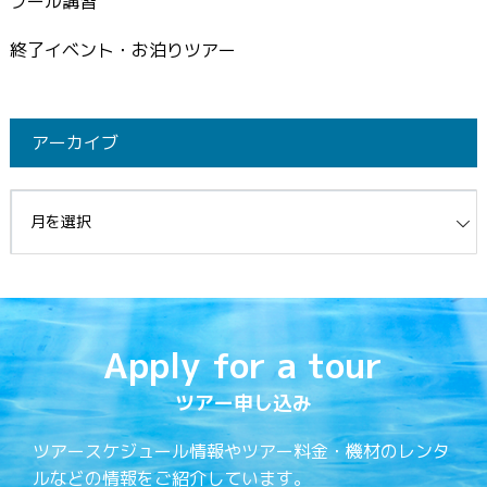
プール講習
終了イベント・お泊りツアー
アーカイブ
イブ
Apply for a tour
ツアー申し込み
ツアースケジュール情報やツアー料金・機材のレンタ
ルなどの情報をご紹介しています。