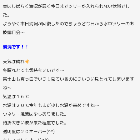
実はしばらく海況が悪く今日までツリーが入れられない状態でし
た。
ようやく本日海況が回復したのでちょうど今日から水中ツリーのお
披露目会～
海況です！！
天気は晴れ
冬晴れとても気持ちいいです～
富士山も真っ白でいつも見ているのについつい見とれてしまいます
ね～
気温は１６℃
水温は２０℃今年もまだ少し水温が高めですね～
ウネリ・風波は少しありました。
時折大きい波が来た程度でした。
透明度は２０オーバー(^^)