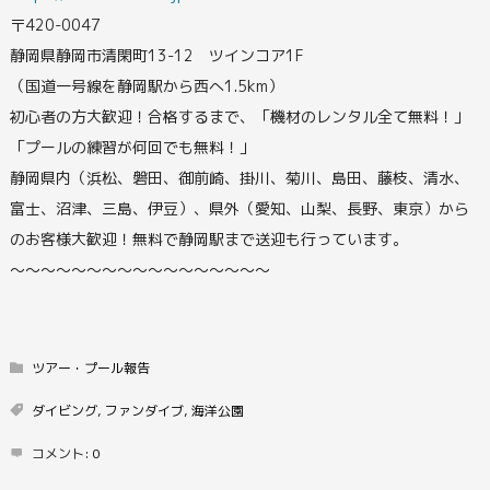
〒420-0047
静岡県静岡市清閑町13-12 ツインコア1F
（国道一号線を静岡駅から西へ1.5km）
初心者の方大歓迎！合格するまで、「機材のレンタル全て無料！」
「プールの練習が何回でも無料！」
静岡県内（浜松、磐田、御前崎、掛川、菊川、島田、藤枝、清水、
富士、沼津、三島、伊豆）、県外（愛知、山梨、長野、東京）から
のお客様大歓迎！無料で静岡駅まで送迎も行っています。
〜〜〜〜〜〜〜〜〜〜〜〜〜〜〜〜〜
ツアー・プール報告
ダイビング
,
ファンダイブ
,
海洋公園
コメント:
0