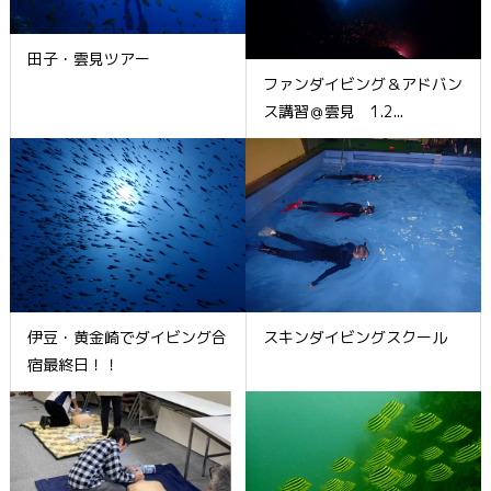
田子・雲見ツアー
ファンダイビング＆アドバン
ス講習＠雲見 1.2...
伊豆・黄金崎でダイビング合
スキンダイビングスクール
宿最終日！！