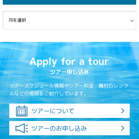
イブ
Apply for a tour
ツアー申し込み
ツアースケジュール情報やツアー料金・機材のレンタ
ルなどの情報をご紹介しています。
ツアーについて
ツアーのお申し込み