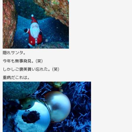
隠れサンタ。
今年も無事発見。(笑)
しかしご褒美貰い忘れた。(笑)
重病だこれは。