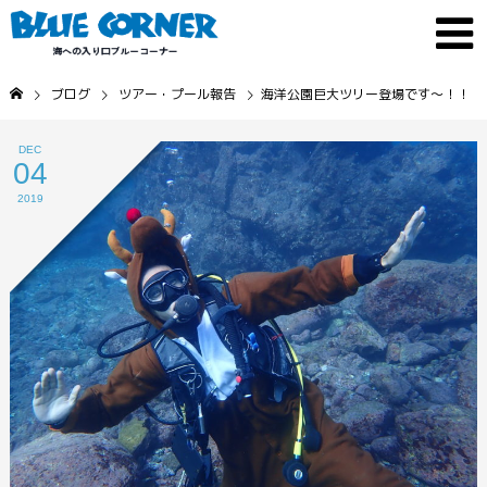
ブログ
ツアー・プール報告
海洋公園巨大ツリー登場です～！！
DEC
04
2019