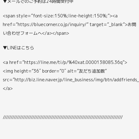
▼メールでのご予約は24時間受付中
<span style=”font-size:150%;line-height:150%;”><a
href=”https://bluecorner.co.jp/inquiry/” target=”_blank”>お問
い合わせフォームへ</a></span>
▼LINEはこちら
<a href=”https://line.me/ti/p/%40xat.0000138085.36q”>
<img height=”36″ border=”0″ alt=”友だち追加数”
src=”http://biz.line.naver.jp/line_business/img/btn/addfriends
</a>
/////////////////////////////////////////////////////////////////////////////