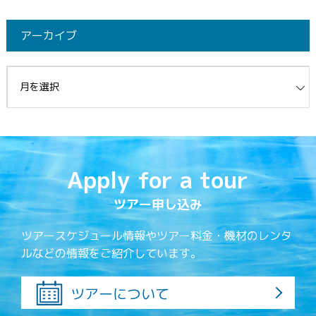
アーカイブ
イブ
Apply for a tour
ツアー申し込み
ツアースケジュール情報やツアー料金・機材のレンタ
ルなどの情報をご紹介しています。
ツアーについて