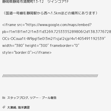
静岡県静岡市清閑町13-12 ツインコア1F
（国道一号線を静岡駅から西へ1.5kmほどの場所にあります）
<iframe src=”https://www.google.com/maps/embed?
pb=!1m18!1m12!1m3!1d3269.7253335289806!2d138.3776728
OCs-OCoua1t-W9pg!5e0!3m2!1sja!2sjp!4v1405491192539″
width=”380″ height=”300″ frameborder=”0″
style=”border:0″></iframe>
/////////////////////////////////////////////////////////////////////////////
スタッフブログ
,
ツアー・プール報告
大瀬崎
,
海洋講習