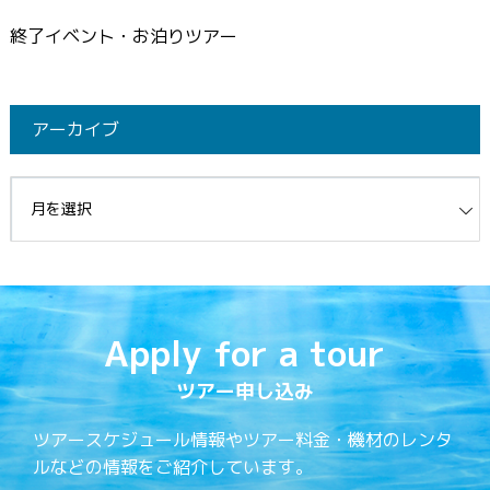
終了イベント・お泊りツアー
アーカイブ
イブ
Apply for a tour
ツアー申し込み
ツアースケジュール情報やツアー料金・機材のレンタ
ルなどの情報をご紹介しています。