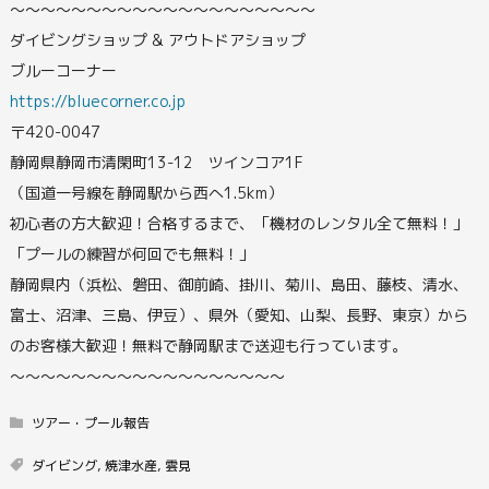
〜〜〜〜〜〜〜〜〜〜〜〜〜〜〜〜〜〜〜〜
ダイビングショップ & アウトドアショップ
ブルーコーナー
https://bluecorner.co.jp
〒420-0047
静岡県静岡市清閑町13-12 ツインコア1F
（国道一号線を静岡駅から西へ1.5km）
初心者の方大歓迎！合格するまで、「機材のレンタル全て無料！」
「プールの練習が何回でも無料！」
静岡県内（浜松、磐田、御前崎、掛川、菊川、島田、藤枝、清水、
富士、沼津、三島、伊豆）、県外（愛知、山梨、長野、東京）から
のお客様大歓迎！無料で静岡駅まで送迎も行っています。
〜〜〜〜〜〜〜〜〜〜〜〜〜〜〜〜〜〜
ツアー・プール報告
ダイビング
,
焼津水産
,
雲見