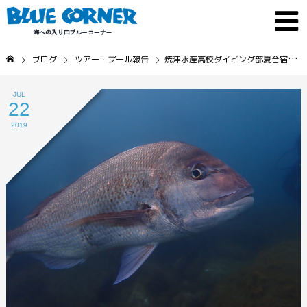
ブログ
ツアー・プール報告
焼津水産高校ダイビング部夏合宿！！前半戦！！
JUL
22
2019