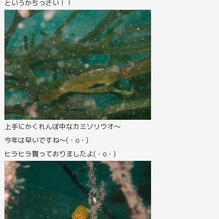
というかちっさい！！
上手にかくれんぼ中なカミソリウオ～
今年は早いですね～(・o・)
ヒラヒラ舞っておりましたよ(・o・)