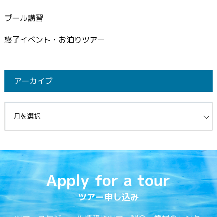
プール講習
終了イベント・お泊りツアー
アーカイブ
イブ
Apply for a tour
ツアー申し込み