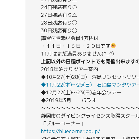
24日残席有り○
27日残席有り△
28日残席有り◯
30日残席有り◯
講習付き添い会員1万円は
・１１日・１３日・２０日です
11月はまだ満員ありません(^_^)
上記以外の日程ポイントでも開催出来ます
2018年泊まりツアー案内
◆10月27(土)28(日) 浮島サンセットリゾ
◆11月22(木)～25(日) 石垣島マンタツア
◆12月22(土)～23(日)忘年会ツアー
◆2019年3月 パラオ
〜〜〜〜〜〜〜〜〜〜〜〜〜〜〜〜〜〜〜
静岡市のダイビングライセンス取得スクー
「ブルーコーナー」
https://bluecorner.co.jp/
初心者の方大歓迎！合格するまで、「機材