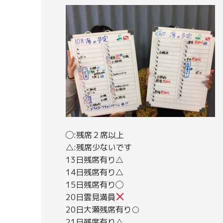
◯:残席２席以上
△:残席少ないです
13日残席有り△
14日残席有り△
15日残席有り◯
20日雲見満員
20日大瀬残席有り○
21日残席有り△