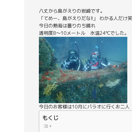
八丈から島がえりの岩崎です。
「てめー、島がえりだな!!」 わかる人だけ
今日の熱海は曇りのち晴れ
透明度8～10メートル 水温24℃でした。
今日のお客様は10月にパラオに行くお二人
もくじ