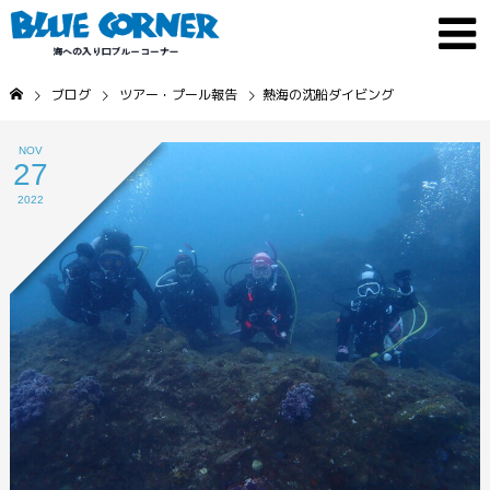
ブログ
ツアー・プール報告
熱海の沈船ダイビング
NOV
27
2022