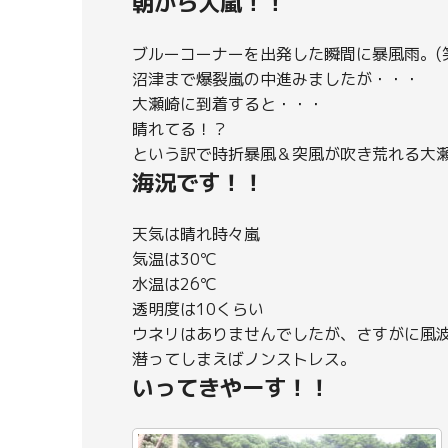
朝から大嵐！！
ブルーコーナーを出発した瞬間に暴風雨。(
沼津まで爆裂嵐の中進みましたが・・・
大瀬崎に到着すると・・・
晴れてる！？
という訳で時折暴風＆突風が吹き荒れる大
海況です！！
天気は晴れ時々嵐
気温は30℃
水温は26℃
透明度は10くらい
ウネリはありませんでしたが、さすがに風
潜ってしまえばノンストレス。
いってきやーす！！