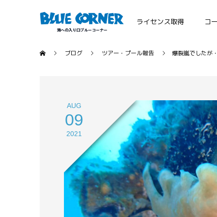
ライセンス取得
コ
ブログ
ツアー・プール報告
爆裂嵐でしたが
AUG
09
2021