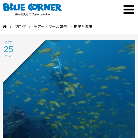
ブログ
ツアー・プール報告
田子と井田
OCT
25
2020