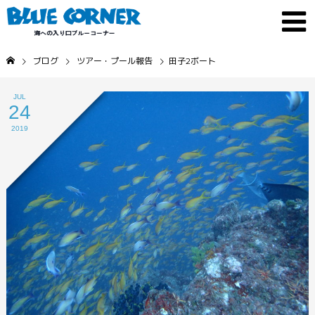
ブログ
ツアー・プール報告
田子2ボート
JUL
24
2019