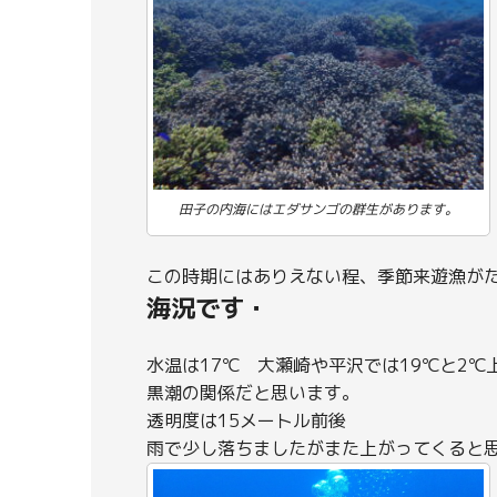
田子の内海にはエダサンゴの群生があります。
この時期にはありえない程、季節来遊漁が
海況です・
水温は17℃ 大瀬崎や平沢では19℃と2℃
黒潮の関係だと思います。
透明度は15メートル前後
雨で少し落ちましたがまた上がってくると