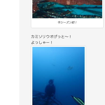
今シーズン初！
カミソリウオげっと～！
よっしゃー！