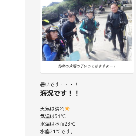
灼熱の太陽の下いってきますよー！
暑いです・・・！
海況です！！
天気は晴れ
気温は31℃
水温は水面23℃
水底21℃です。