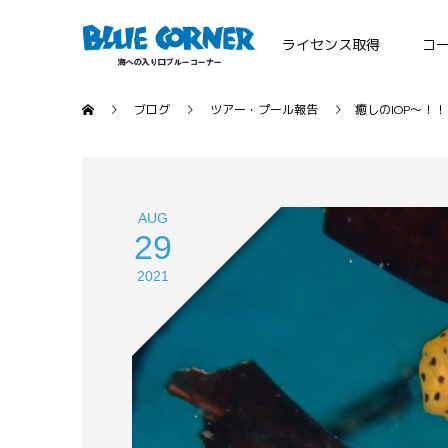
ライセンス取得
コ
ブログ
ツアー・プール報告
癒しのIOP～！！
AUG
29
2021