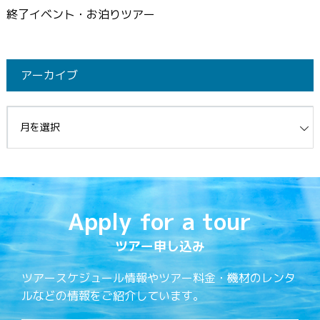
終了イベント・お泊りツアー
アーカイブ
イブ
Apply for a tour
ツアー申し込み
ツアースケジュール情報やツアー料金・機材のレンタ
ルなどの情報をご紹介しています。