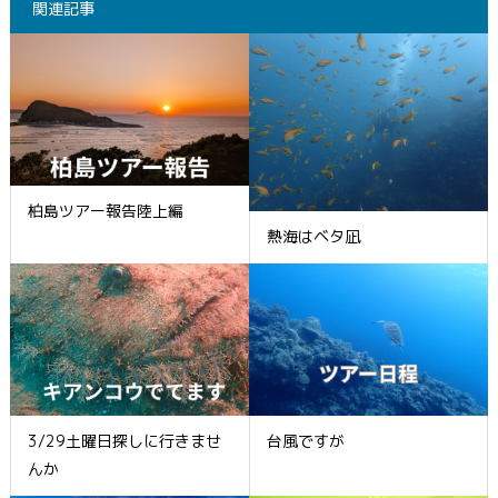
関連記事
柏島ツアー報告陸上編
熱海はベタ凪
3/29土曜日探しに行きませ
台風ですが
んか