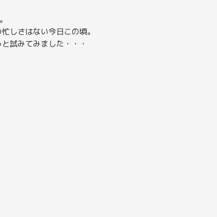
。
の忙しさはない今日この頃。
うと試みてみました・・・