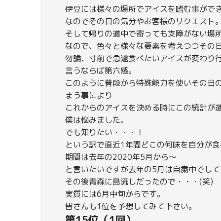
伊豆には様々の場所でアイスを嗜む事がで
なのでその日の気分やお客様のリクエスト
そして帰りの道中で寄っても支障がない場
なので、色々と様々な要素を考えつつその
勿論、寸前で急遽食べたいアイスが変わり
言うならば第六感。
このように普段から特殊能力を使いその日
まう事により
これからのアイスを決める時にこの統計が
僕は悩みました。
でも知りたい・・・！
という訳で直近1年間どこの何味を自分が食
期間は去年の2020年5月から～
と言いたいですが去年の5月は自粛中でして
その後青森に島流しだったので・・・(笑)
実質には6月中旬からです。
皆さんも1位を予想してみて下さい。
第15位（1回）