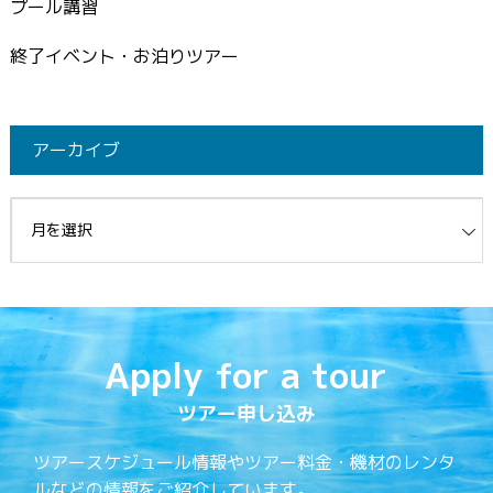
プール講習
終了イベント・お泊りツアー
アーカイブ
イブ
Apply for a tour
ツアー申し込み
ツアースケジュール情報やツアー料金・機材のレンタ
ルなどの情報をご紹介しています。