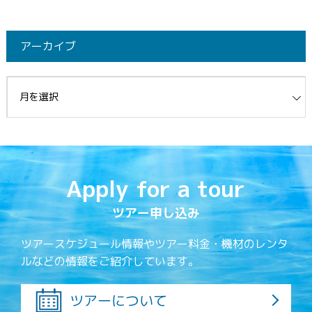
アーカイブ
イブ
Apply for a tour
ツアー申し込み
ツアースケジュール情報やツアー料金・機材のレンタ
ルなどの情報をご紹介しています。
ツアーについて