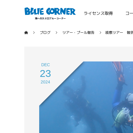
ライセンス取得
コ
ブログ
ツアー・プール報告
視察ツアー 報
DEC
23
2024