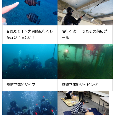
台風だと！？大瀬崎に行くし
海行くよー! でもその前にプ
かないじゃない！
ール
熱海で沈船ダイブ
熱海で沈船ダイビング