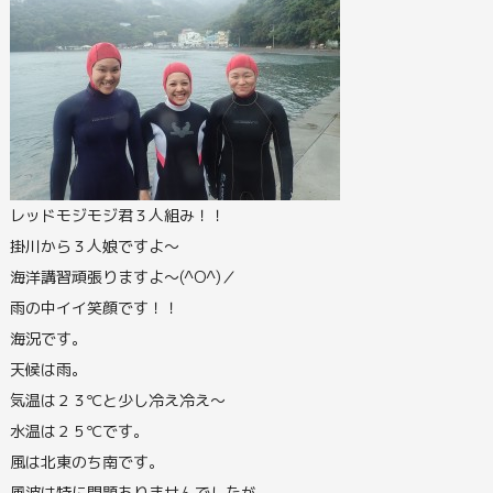
レッドモジモジ君３人組み！！
掛川から３人娘ですよ～
海洋講習頑張りますよ～(^O^)／
雨の中イイ笑顔です！！
海況です。
天候は雨。
気温は２３℃と少し冷え冷え～
水温は２５℃です。
風は北東のち南です。
風波は特に問題ありませんでしたが