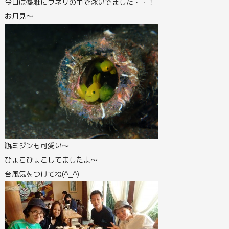
今日は優雅にウネリの中で泳いでました・・！
お月見～
瓶ミジンも可愛い～
ひょこひょこしてましたよ～
台風気をつけてね(^_^)