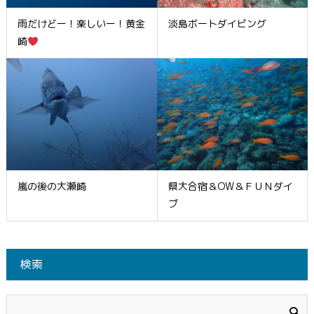
雨だけどー！楽しいー！黄金
淡島ボートダイビング
崎
嵐の後の大瀬崎
県大合宿＆OW＆ＦＵＮダイ
ブ
検索