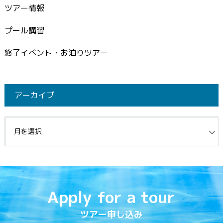
ツアー情報
プール講習
終了イベント・お泊りツアー
アーカイブ
イブ
Apply for a tour
ツアー申し込み