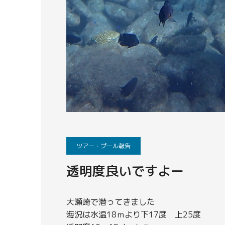
ツアー・プール報告
透明度良いですよー
大瀬崎で潜ってきました
海況は水温18ｍより下17度 上25度