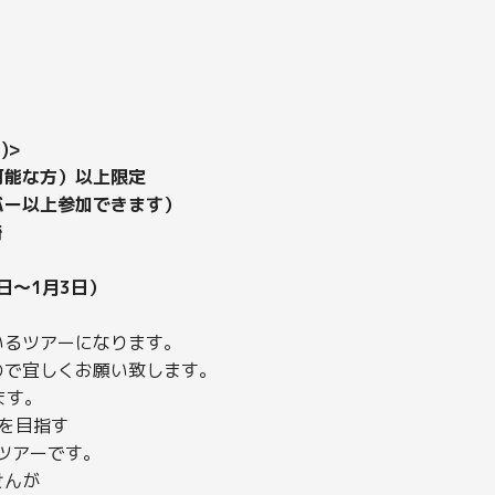
)>
能な方）以上限定
ー以上参加できます）
崎
日～1月3日）
いるツアーになります。
ので宜しくお願い致します。
ます。
を目指す
なツアーです。
せんが