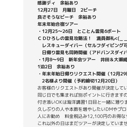
感謝ディ 余裕あり
12月27日 月曜日 2ビーチ
良さそうなビーチ 余裕あり
年末年始合宿ツアー
・12月25～26日 とことん雲見6ボート
ＣＤひろしの雲見攻略法！ 満員御礼<(_ _
レスキューダイバー（セルフダイビング可
日帰り雲見も同時開催（アドバンスダイバ
・1月8～9日 新年会ツアー 井田＆大瀬
1泊2日 余裕あり
・年末年始日帰りリクエスト開催（12月29
2名様より開催（予約締切12月20日）
お客様のリクエストがあり開催が決定して
同じ日でも集まれば別ポイントに行きます
付き添いOKは海洋講習1日目と一緒に潜り
久しぶりの人や本数を増やしたいDMやプロ
人にお勧め 料金税込み12,100円のお得
これ以外の日はまだツアーが決定していま