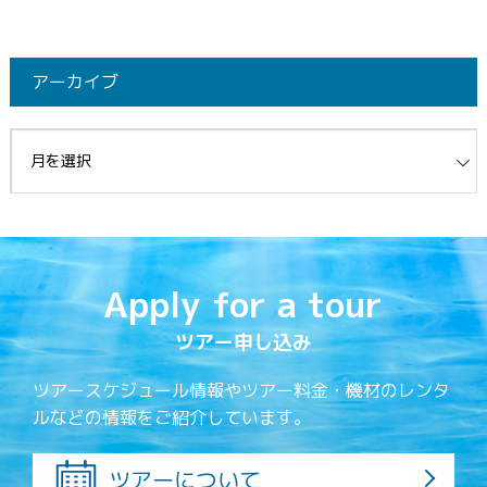
アーカイブ
イブ
Apply for a tour
ツアー申し込み
ツアースケジュール情報やツアー料金・機材のレンタ
ルなどの情報をご紹介しています。
ツアーについて